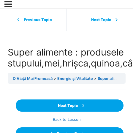
Previous Topic
Next Topic
Super alimente : produsele
stupului,mei,hrişca,quinoa,c
O Viață Mai Frumoasă
Energie și Vitalitate
Super alimente : produsele stupului,mei,hrişca,quinoa,cânepa
Next Topic
Back to Lesson